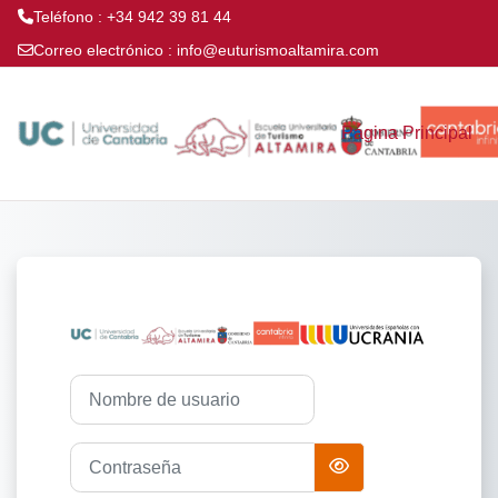
Teléfono : +34 942 39 81 44
Correo electrónico :
info@euturismoaltamira.com
Salta al contenido principal
Página Principal
Entrar a E. U.
Nombre de usuario
Contraseña